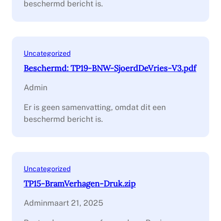
beschermd bericht is.
Uncategorized
Beschermd: TP19-BNW-SjoerdDeVries-V3.pdf
Admin
Er is geen samenvatting, omdat dit een
beschermd bericht is.
Uncategorized
TP15-BramVerhagen-Druk.zip
Admin
maart 21, 2025