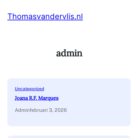
Ga
naar
Thomasvandervlis.nl
de
inhoud
admin
Uncategorized
Joana R.F. Marques
Admin
februari 3, 2026